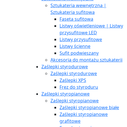
Sztukateria wewnętrzna |
Sztukateria sufitowa
Faseta sufitowa
Listwy oświetleniowe | Listwy
przysufitowe LED
Listwy przysufitowe
Listwy ścienne
Sufit podwieszany
Akcesoria do montażu sztukaterii
Zaślepki styrodurowe
Zaślepki styrodurowe
Zaślepki XPS
Frez do styroduru
Zaślepki styropianowe
Zaślepki styropianowe
Zaślepki styropianowe białe
Zaślepki styropianowe
grafitowe