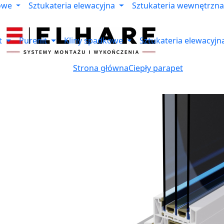
owe
Sztukateria elewacyjna
Sztukateria wewnętrzna
t
Purenit
Kliny spadkowe
Sztukateria elewacyjn
Strona główna
Ciepły parapet