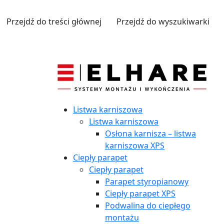
Przejdź do treści głównej
Przejdź do wyszukiwarki
Listwa karniszowa
Listwa karniszowa
Osłona karnisza – listwa
karniszowa XPS
Ciepły parapet
Ciepły parapet
Parapet styropianowy
Ciepły parapet XPS
Podwalina do ciepłego
montażu