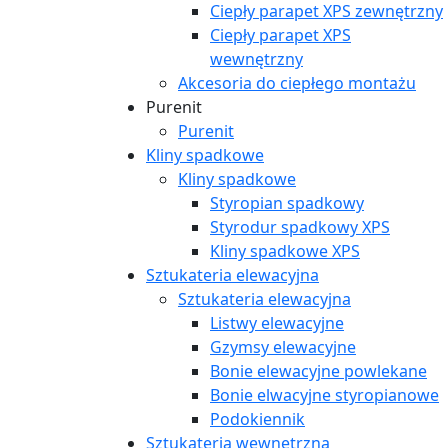
Ciepły parapet XPS zewnętrzny
Ciepły parapet XPS
wewnętrzny
Akcesoria do ciepłego montażu
Purenit
Purenit
Kliny spadkowe
Kliny spadkowe
Styropian spadkowy
Styrodur spadkowy XPS
Kliny spadkowe XPS
Sztukateria elewacyjna
Sztukateria elewacyjna
Listwy elewacyjne
Gzymsy elewacyjne
Bonie elewacyjne powlekane
Bonie elwacyjne styropianowe
Podokiennik
Sztukateria wewnętrzna