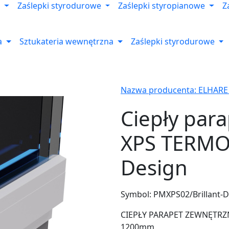
Zaślepki styrodurowe
Zaślepki styropianowe
Z
a
Sztukateria wewnętrzna
Zaślepki styrodurowe
Nazwa producenta: ELHARE
Ciepły par
XPS TERMO 
Design
Symbol:
PMXPS02/Brillant-D
CIEPŁY PARAPET ZEWNĘTRZNY
1200mm