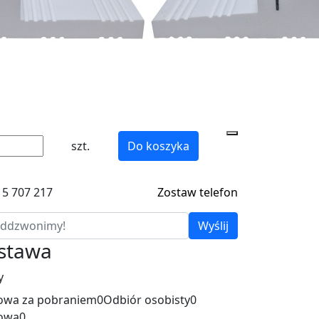
szt.
Do koszyka
15 707 217
Zostaw telefon
Wyślij
ostawa
y
wa za pobraniem
0
Odbiór osobisty
0
owa
0