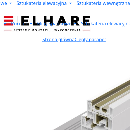
owe
Sztukateria elewacyjna
Sztukateria wewnętrzna
t
Purenit
Kliny spadkowe
Sztukateria elewacyjn
Strona główna
Ciepły parapet