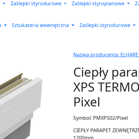
Zaślepki styrodurowe
Zaślepki styropianowe
Z
a
Sztukateria wewnętrzna
Zaślepki styrodurowe
Nazwa producenta: ELHARE
Ciepły par
XPS TERM
Pixel
Symbol:
PMXPS02/Pixel
CIEPŁY PARAPET ZEWNĘTRZNY
1200mm