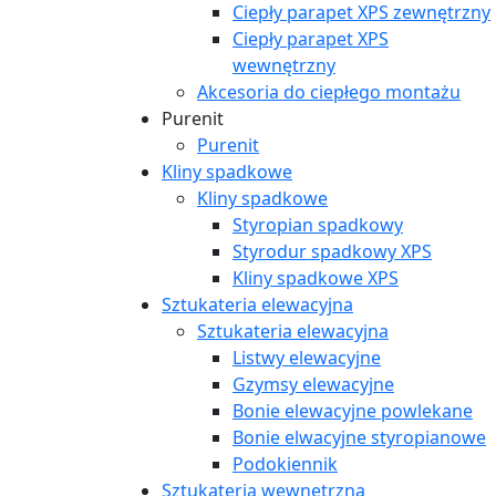
Ciepły parapet XPS zewnętrzny
Ciepły parapet XPS
wewnętrzny
Akcesoria do ciepłego montażu
Purenit
Purenit
Kliny spadkowe
Kliny spadkowe
Styropian spadkowy
Styrodur spadkowy XPS
Kliny spadkowe XPS
Sztukateria elewacyjna
Sztukateria elewacyjna
Listwy elewacyjne
Gzymsy elewacyjne
Bonie elewacyjne powlekane
Bonie elwacyjne styropianowe
Podokiennik
Sztukateria wewnętrzna