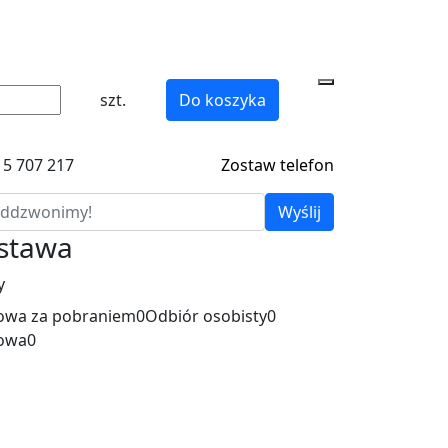
szt.
Do koszyka
15 707 217
Zostaw telefon
Wyślij
ostawa
y
wa za pobraniem
0
Odbiór osobisty
0
owa
0