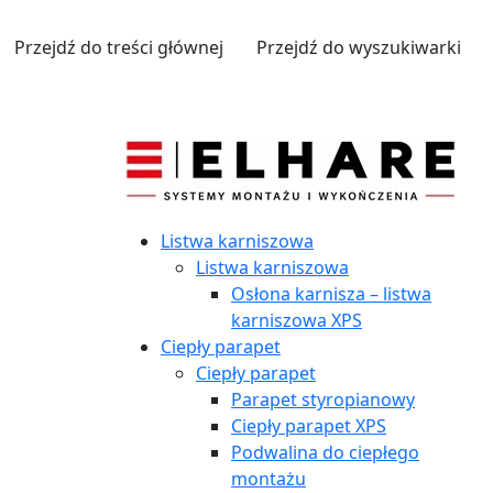
Przejdź do treści głównej
Przejdź do wyszukiwarki
Listwa karniszowa
Listwa karniszowa
Osłona karnisza – listwa
karniszowa XPS
Ciepły parapet
Ciepły parapet
Parapet styropianowy
Ciepły parapet XPS
Podwalina do ciepłego
montażu