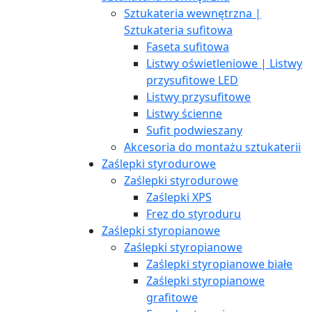
Sztukateria wewnętrzna |
Sztukateria sufitowa
Faseta sufitowa
Listwy oświetleniowe | Listwy
przysufitowe LED
Listwy przysufitowe
Listwy ścienne
Sufit podwieszany
Akcesoria do montażu sztukaterii
Zaślepki styrodurowe
Zaślepki styrodurowe
Zaślepki XPS
Frez do styroduru
Zaślepki styropianowe
Zaślepki styropianowe
Zaślepki styropianowe białe
Zaślepki styropianowe
grafitowe