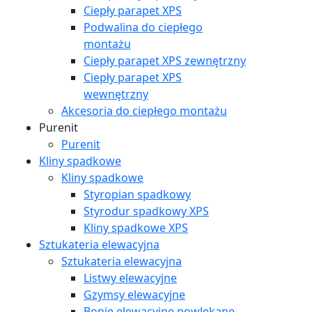
Ciepły parapet XPS
Podwalina do ciepłego
montażu
Ciepły parapet XPS zewnętrzny
Ciepły parapet XPS
wewnętrzny
Akcesoria do ciepłego montażu
Purenit
Purenit
Kliny spadkowe
Kliny spadkowe
Styropian spadkowy
Styrodur spadkowy XPS
Kliny spadkowe XPS
Sztukateria elewacyjna
Sztukateria elewacyjna
Listwy elewacyjne
Gzymsy elewacyjne
Bonie elewacyjne powlekane