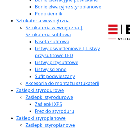
Bonie elwacyjne styropianowe
Podokiennik
Sztukateria wewnętrzna
Sztukateria wewnętrzna |
Sztukateria sufitowa
Faseta sufitowa
Listwy oświetleniowe | Listwy
przysufitowe LED
Listwy przysufitowe
Listwy ścienne
Sufit podwieszany
Akcesoria do montażu sztukaterii
Zaślepki styrodurowe
Zaślepki styrodurowe
Zaślepki XPS
Frez do styroduru
Zaślepki styropianowe
Zaślepki styropianowe