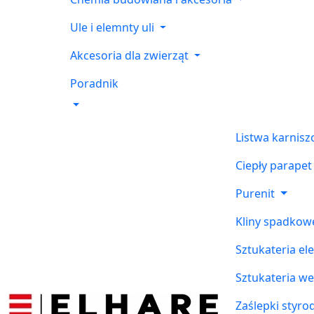
Ule i elemnty uli
Akcesoria dla zwierząt
Poradnik
Listwa karnis
Ciepły parapet
Purenit
Kliny spadkow
Sztukateria el
Sztukateria w
Zaślepki styr