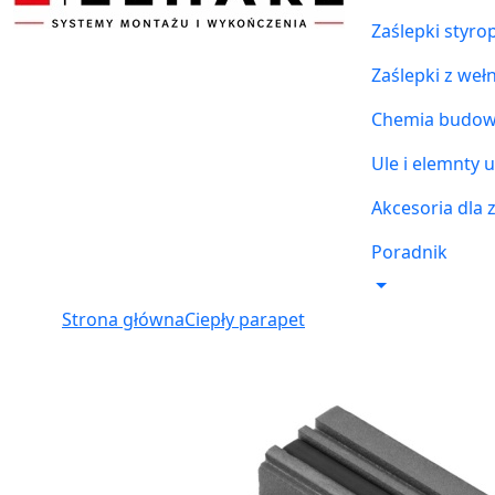
Zaślepki styr
Zaślepki z weł
Chemia budowl
Ule i elemnty u
Akcesoria dla 
Poradnik
Strona główna
Ciepły parapet