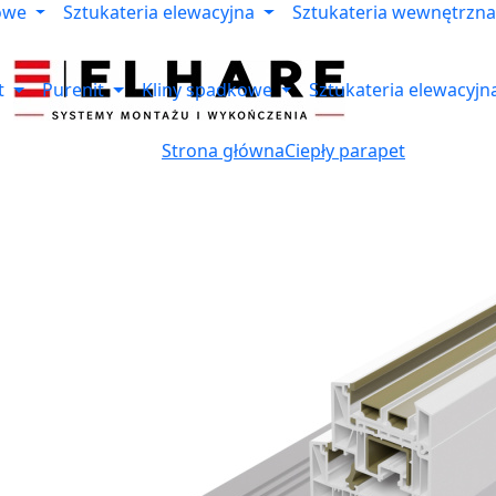
owe
Sztukateria elewacyjna
Sztukateria wewnętrzna
t
Purenit
Kliny spadkowe
Sztukateria elewacyjn
Strona główna
Ciepły parapet