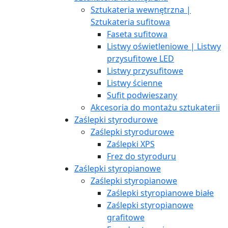
Sztukateria wewnętrzna |
Sztukateria sufitowa
Faseta sufitowa
Listwy oświetleniowe | Listwy
przysufitowe LED
Listwy przysufitowe
Listwy ścienne
Sufit podwieszany
Akcesoria do montażu sztukaterii
Zaślepki styrodurowe
Zaślepki styrodurowe
Zaślepki XPS
Frez do styroduru
Zaślepki styropianowe
Zaślepki styropianowe
Zaślepki styropianowe białe
Zaślepki styropianowe
grafitowe