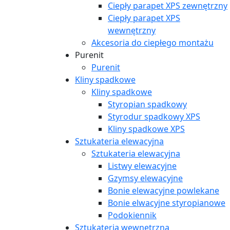
Ciepły parapet XPS zewnętrzny
Ciepły parapet XPS
wewnętrzny
Akcesoria do ciepłego montażu
Purenit
Purenit
Kliny spadkowe
Kliny spadkowe
Styropian spadkowy
Styrodur spadkowy XPS
Kliny spadkowe XPS
Sztukateria elewacyjna
Sztukateria elewacyjna
Listwy elewacyjne
Gzymsy elewacyjne
Bonie elewacyjne powlekane
Bonie elwacyjne styropianowe
Podokiennik
Sztukateria wewnętrzna