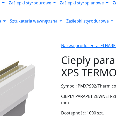
Zaślepki styrodurowe
Zaślepki styropianowe
Z
a
Sztukateria wewnętrzna
Zaślepki styrodurowe
Nazwa producenta: ELHARE
Ciepły par
XPS TERMO
Symbol:
PMXPS02/Thermic
CIEPŁY PARAPET ZEWNĘTRZNY
mm
Dostępność:
1000
szt.