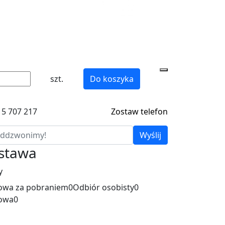
szt.
Do koszyka
15 707 217
Zostaw telefon
Wyślij
ostawa
y
wa za pobraniem
0
Odbiór osobisty
0
owa
0