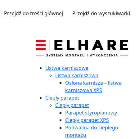
Przejdź do treści głównej
Przejdź do wyszukiwarki
Listwa karniszowa
Listwa karniszowa
Osłona karnisza – listwa
karniszowa XPS
Ciepły parapet
Ciepły parapet
Parapet styropianowy
Ciepły parapet XPS
Podwalina do ciepłego
montażu