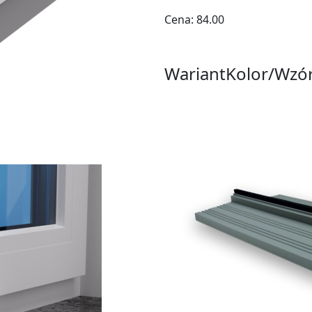
Cena:
84.00
Wariant
Kolor/Wzó