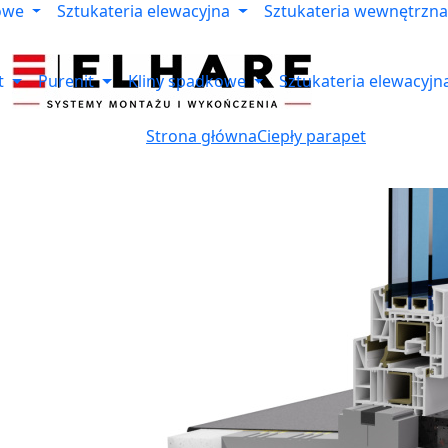
owe
Sztukateria elewacyjna
Sztukateria wewnętrzna
t
Purenit
Kliny spadkowe
Sztukateria elewacyjn
Strona główna
Ciepły parapet