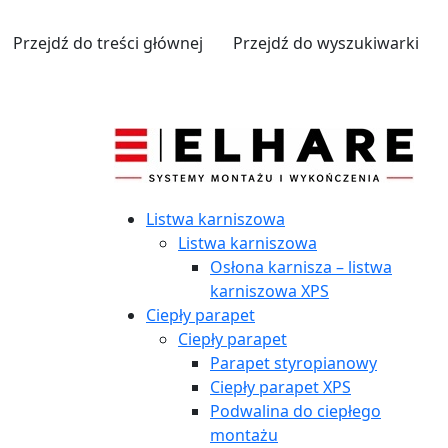
Przejdź do treści głównej
Przejdź do wyszukiwarki
Listwa karniszowa
Listwa karniszowa
Osłona karnisza – listwa
karniszowa XPS
Ciepły parapet
Ciepły parapet
Parapet styropianowy
Ciepły parapet XPS
Podwalina do ciepłego
montażu