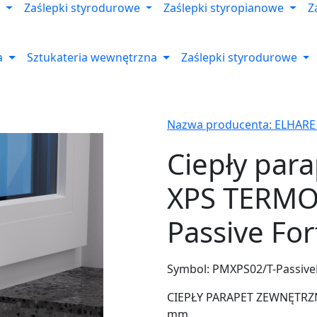
Zaślepki styrodurowe
Zaślepki styropianowe
Z
a
Sztukateria wewnętrzna
Zaślepki styrodurowe
Nazwa producenta: ELHARE
Ciepły par
XPS TERMO
Passive For
Symbol:
PMXPS02/T-Passive
CIEPŁY PARAPET ZEWNĘTRZNY
mm