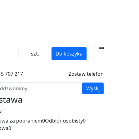
szt.
Do koszyka
15 707 217
Zostaw telefon
Wyślij
ostawa
y
wa za pobraniem
0
Odbiór osobisty
0
owa
0