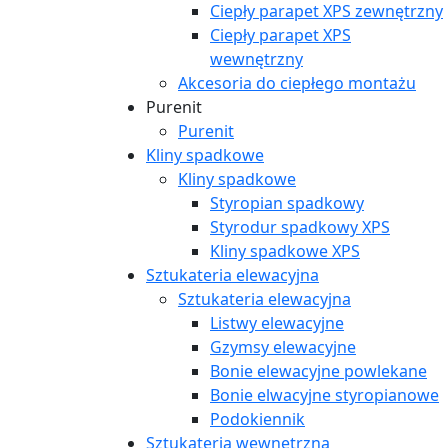
Ciepły parapet XPS zewnętrzny
Ciepły parapet XPS
wewnętrzny
Akcesoria do ciepłego montażu
Purenit
Purenit
Kliny spadkowe
Kliny spadkowe
Styropian spadkowy
Styrodur spadkowy XPS
Kliny spadkowe XPS
Sztukateria elewacyjna
Sztukateria elewacyjna
Listwy elewacyjne
Gzymsy elewacyjne
Bonie elewacyjne powlekane
Bonie elwacyjne styropianowe
Podokiennik
Sztukateria wewnętrzna