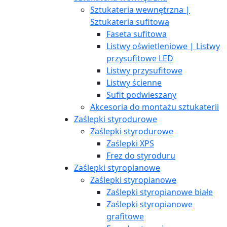
Sztukateria wewnętrzna |
Sztukateria sufitowa
Faseta sufitowa
Listwy oświetleniowe | Listwy
przysufitowe LED
Listwy przysufitowe
Listwy ścienne
Sufit podwieszany
Akcesoria do montażu sztukaterii
Zaślepki styrodurowe
Zaślepki styrodurowe
Zaślepki XPS
Frez do styroduru
Zaślepki styropianowe
Zaślepki styropianowe
Zaślepki styropianowe białe
Zaślepki styropianowe
grafitowe