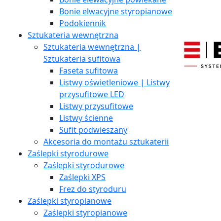
Bonie elwacyjne styropianowe
Podokiennik
Sztukateria wewnętrzna
Sztukateria wewnętrzna |
Sztukateria sufitowa
Faseta sufitowa
Listwy oświetleniowe | Listwy
przysufitowe LED
Listwy przysufitowe
Listwy ścienne
Sufit podwieszany
Akcesoria do montażu sztukaterii
Zaślepki styrodurowe
Zaślepki styrodurowe
Zaślepki XPS
Frez do styroduru
Zaślepki styropianowe
Zaślepki styropianowe