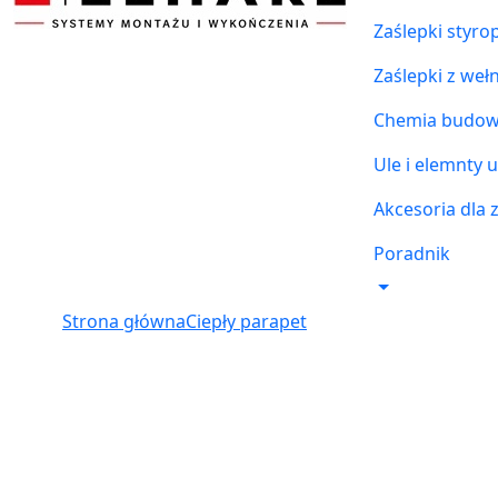
Zaślepki styr
Zaślepki z weł
Chemia budowl
Ule i elemnty u
Akcesoria dla 
Poradnik
Strona główna
Ciepły parapet