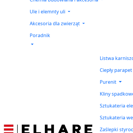
Ule i elemnty uli
Akcesoria dla zwierząt
Poradnik
Listwa karnis
Ciepły parapet
Purenit
Kliny spadkow
Sztukateria el
Sztukateria w
Zaślepki styr