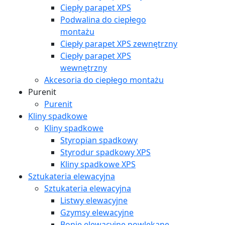
Ciepły parapet XPS
Podwalina do ciepłego
montażu
Ciepły parapet XPS zewnętrzny
Ciepły parapet XPS
wewnętrzny
Akcesoria do ciepłego montażu
Purenit
Purenit
Kliny spadkowe
Kliny spadkowe
Styropian spadkowy
Styrodur spadkowy XPS
Kliny spadkowe XPS
Sztukateria elewacyjna
Sztukateria elewacyjna
Listwy elewacyjne
Gzymsy elewacyjne
Bonie elewacyjne powlekane