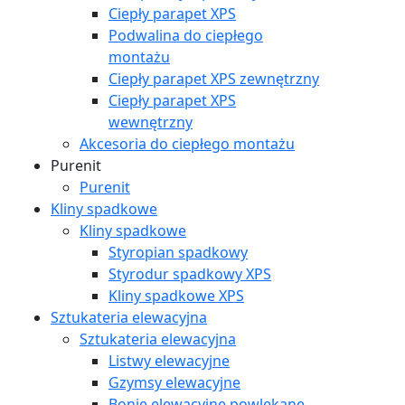
Ciepły parapet XPS
Podwalina do ciepłego
montażu
Ciepły parapet XPS zewnętrzny
Ciepły parapet XPS
wewnętrzny
Akcesoria do ciepłego montażu
Purenit
Purenit
Kliny spadkowe
Kliny spadkowe
Styropian spadkowy
Styrodur spadkowy XPS
Kliny spadkowe XPS
Sztukateria elewacyjna
Sztukateria elewacyjna
Listwy elewacyjne
Gzymsy elewacyjne
Bonie elewacyjne powlekane