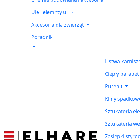
Ule i elemnty uli
Akcesoria dla zwierząt
Poradnik
Listwa karnis
Ciepły parapet
Purenit
Kliny spadkow
Sztukateria el
Sztukateria w
Zaślepki styr