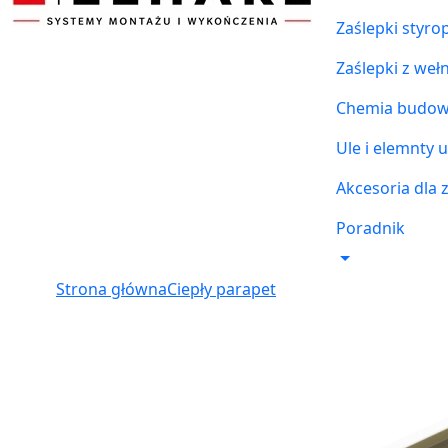
Zaślepki styr
Zaślepki z weł
Chemia budowl
Ule i elemnty u
Akcesoria dla 
Poradnik
Strona główna
Ciepły parapet