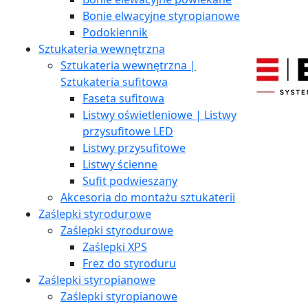
Bonie elwacyjne styropianowe
Podokiennik
Sztukateria wewnętrzna
Sztukateria wewnętrzna |
Sztukateria sufitowa
Faseta sufitowa
Listwy oświetleniowe | Listwy
przysufitowe LED
Listwy przysufitowe
Listwy ścienne
Sufit podwieszany
Akcesoria do montażu sztukaterii
Zaślepki styrodurowe
Zaślepki styrodurowe
Zaślepki XPS
Frez do styroduru
Zaślepki styropianowe
Zaślepki styropianowe