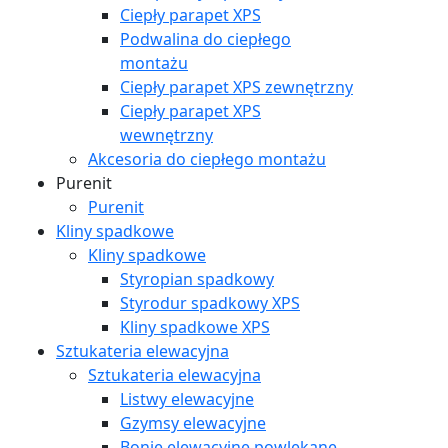
Ciepły parapet XPS
Podwalina do ciepłego
montażu
Ciepły parapet XPS zewnętrzny
Ciepły parapet XPS
wewnętrzny
Akcesoria do ciepłego montażu
Purenit
Purenit
Kliny spadkowe
Kliny spadkowe
Styropian spadkowy
Styrodur spadkowy XPS
Kliny spadkowe XPS
Sztukateria elewacyjna
Sztukateria elewacyjna
Listwy elewacyjne
Gzymsy elewacyjne
Bonie elewacyjne powlekane