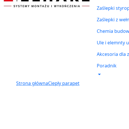
Zaślepki styr
Zaślepki z weł
Chemia budowl
Ule i elemnty u
Akcesoria dla 
Poradnik
Strona główna
Ciepły parapet