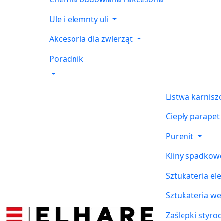
Ule i elemnty uli
Akcesoria dla zwierząt
Poradnik
Listwa karnis
Ciepły parapet
Purenit
Kliny spadkow
Sztukateria el
Sztukateria w
Zaślepki styr