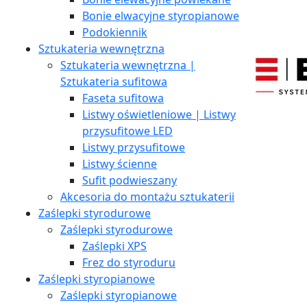
Bonie elwacyjne styropianowe
Podokiennik
Sztukateria wewnętrzna
Sztukateria wewnętrzna |
Sztukateria sufitowa
Faseta sufitowa
Listwy oświetleniowe | Listwy
przysufitowe LED
Listwy przysufitowe
Listwy ścienne
Sufit podwieszany
Akcesoria do montażu sztukaterii
Zaślepki styrodurowe
Zaślepki styrodurowe
Zaślepki XPS
Frez do styroduru
Zaślepki styropianowe
Zaślepki styropianowe