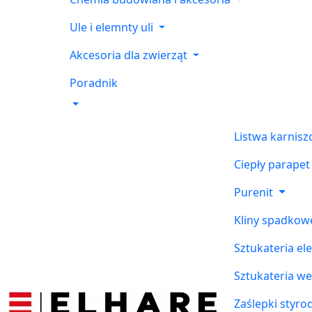
Ule i elemnty uli
Akcesoria dla zwierząt
Poradnik
Listwa karnis
Ciepły parapet
Purenit
Kliny spadkow
Sztukateria el
Sztukateria w
Zaślepki styr