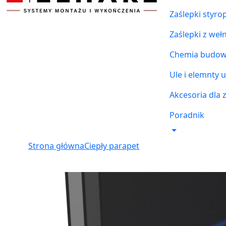
Zaślepki styr
Zaślepki z weł
Chemia budowl
Ule i elemnty u
Akcesoria dla 
Poradnik
Strona główna
Ciepły parapet