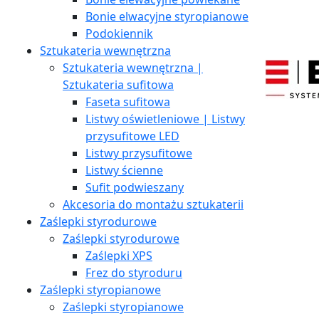
Bonie elwacyjne styropianowe
Podokiennik
Sztukateria wewnętrzna
Sztukateria wewnętrzna |
Sztukateria sufitowa
Faseta sufitowa
Listwy oświetleniowe | Listwy
przysufitowe LED
Listwy przysufitowe
Listwy ścienne
Sufit podwieszany
Akcesoria do montażu sztukaterii
Zaślepki styrodurowe
Zaślepki styrodurowe
Zaślepki XPS
Frez do styroduru
Zaślepki styropianowe
Zaślepki styropianowe