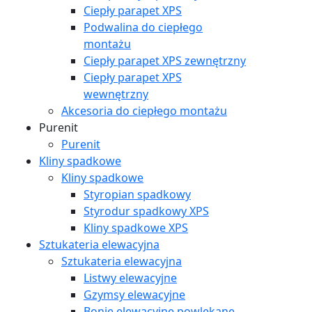
Ciepły parapet XPS
Podwalina do ciepłego
montażu
Ciepły parapet XPS zewnętrzny
Ciepły parapet XPS
wewnętrzny
Akcesoria do ciepłego montażu
Purenit
Purenit
Kliny spadkowe
Kliny spadkowe
Styropian spadkowy
Styrodur spadkowy XPS
Kliny spadkowe XPS
Sztukateria elewacyjna
Sztukateria elewacyjna
Listwy elewacyjne
Gzymsy elewacyjne
Bonie elewacyjne powlekane