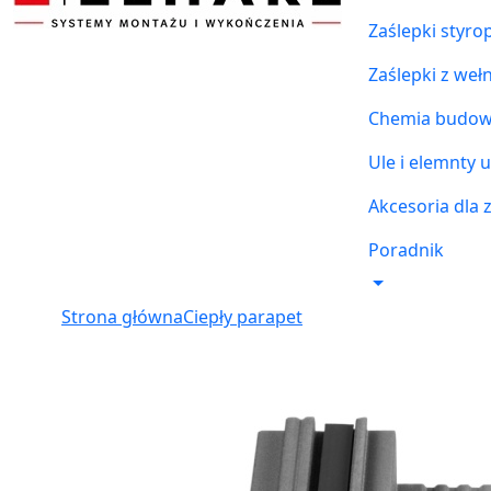
Zaślepki styr
Zaślepki z weł
Chemia budowl
Ule i elemnty u
Akcesoria dla 
Poradnik
Strona główna
Ciepły parapet