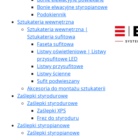
Bonie elwacyjne styropianowe
Podokiennik
Sztukateria wewnętrzna
Sztukateria wewnętrzna |
Sztukateria sufitowa
Faseta sufitowa
Listwy oświetleniowe | Listwy
przysufitowe LED
Listwy przysufitowe
Listwy ścienne
Sufit podwieszany
Akcesoria do montażu sztukaterii
Zaślepki styrodurowe
Zaślepki styrodurowe
Zaślepki XPS
Frez do styroduru
Zaślepki styropianowe
Zaślepki styropianowe