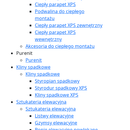
Ciepły parapet XPS
Podwalina do ciepłego
montażu
Ciepły parapet XPS zewnętrzny
Ciepły parapet XPS
wewnętrzny
Akcesoria do ciepłego montażu
Purenit
Purenit
Kliny spadkowe
Kliny spadkowe
Styropian spadkowy
Styrodur spadkowy XPS
Kliny spadkowe XPS
Sztukateria elewacyjna
Sztukateria elewacyjna
Listwy elewacyjne
Gzymsy elewacyjne
Bonie elewacyjne powlekane