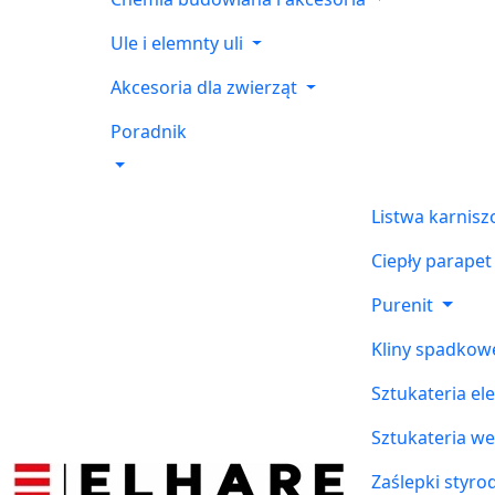
Ule i elemnty uli
Akcesoria dla zwierząt
Poradnik
Listwa karnis
Ciepły parapet
Purenit
Kliny spadkow
Sztukateria el
Sztukateria w
Zaślepki styr