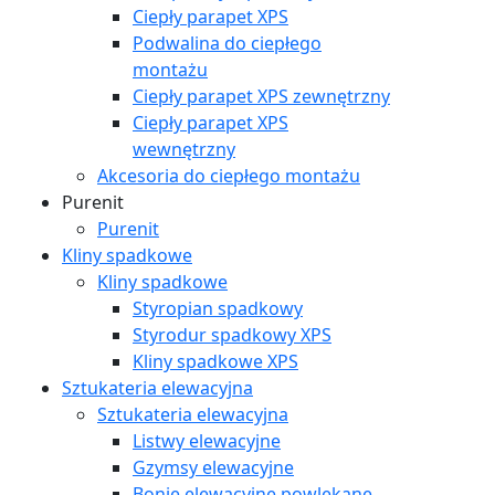
Ciepły parapet XPS
Podwalina do ciepłego
montażu
Ciepły parapet XPS zewnętrzny
Ciepły parapet XPS
wewnętrzny
Akcesoria do ciepłego montażu
Purenit
Purenit
Kliny spadkowe
Kliny spadkowe
Styropian spadkowy
Styrodur spadkowy XPS
Kliny spadkowe XPS
Sztukateria elewacyjna
Sztukateria elewacyjna
Listwy elewacyjne
Gzymsy elewacyjne
Bonie elewacyjne powlekane