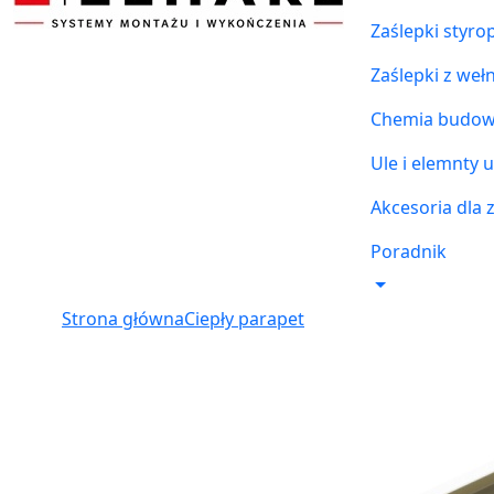
Zaślepki styr
Zaślepki z weł
Chemia budowl
Ule i elemnty u
Akcesoria dla 
Poradnik
Strona główna
Ciepły parapet