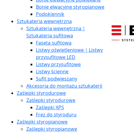
Bonie elwacyjne styropianowe
Podokiennik
Sztukateria wewnętrzna
Sztukateria wewnętrzna |
Sztukateria sufitowa
Faseta sufitowa
Listwy oświetleniowe | Listwy
przysufitowe LED
Listwy przysufitowe
Listwy ścienne
Sufit podwieszany
Akcesoria do montażu sztukaterii
Zaślepki styrodurowe
Zaślepki styrodurowe
Zaślepki XPS
Frez do styroduru
Zaślepki styropianowe
Zaślepki styropianowe