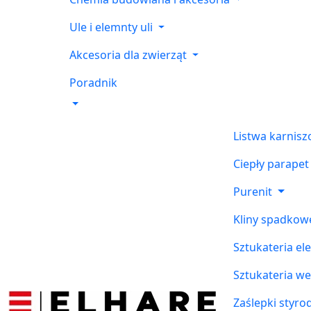
Ule i elemnty uli
Akcesoria dla zwierząt
Poradnik
Listwa karnis
Ciepły parapet
Purenit
Kliny spadkow
Sztukateria el
Sztukateria w
Zaślepki styr