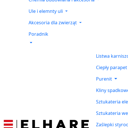
Ule i elemnty uli
Akcesoria dla zwierząt
Poradnik
Listwa karnis
Ciepły parapet
Purenit
Kliny spadkow
Sztukateria el
Sztukateria w
Zaślepki styr