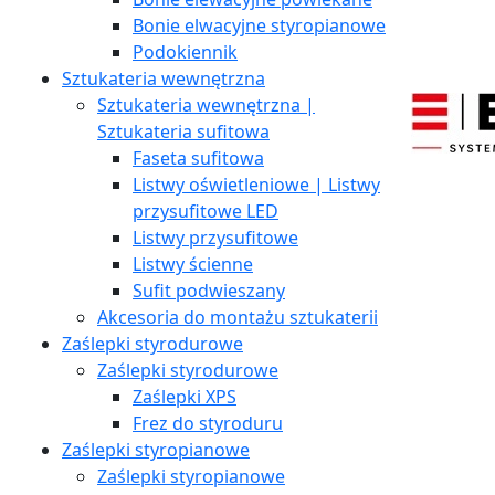
Bonie elwacyjne styropianowe
Podokiennik
Sztukateria wewnętrzna
Sztukateria wewnętrzna |
Sztukateria sufitowa
Faseta sufitowa
Listwy oświetleniowe | Listwy
przysufitowe LED
Listwy przysufitowe
Listwy ścienne
Sufit podwieszany
Akcesoria do montażu sztukaterii
Zaślepki styrodurowe
Zaślepki styrodurowe
Zaślepki XPS
Frez do styroduru
Zaślepki styropianowe
Zaślepki styropianowe