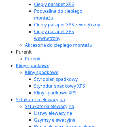
Ciepły parapet XPS
Podwalina do ciepłego
montażu
Ciepły parapet XPS zewnętrzny
Ciepły parapet XPS
wewnętrzny
Akcesoria do ciepłego montażu
Purenit
Purenit
Kliny spadkowe
Kliny spadkowe
Styropian spadkowy
Styrodur spadkowy XPS
Kliny spadkowe XPS
Sztukateria elewacyjna
Sztukateria elewacyjna
Listwy elewacyjne
Gzymsy elewacyjne
Bonie elewacyjne powlekane