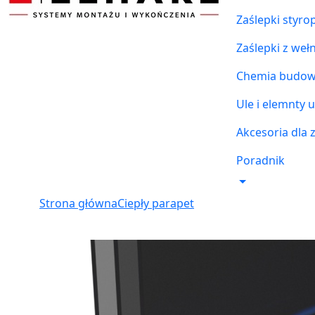
Zaślepki styr
Zaślepki z weł
Chemia budowl
Ule i elemnty u
Akcesoria dla 
Poradnik
Strona główna
Ciepły parapet