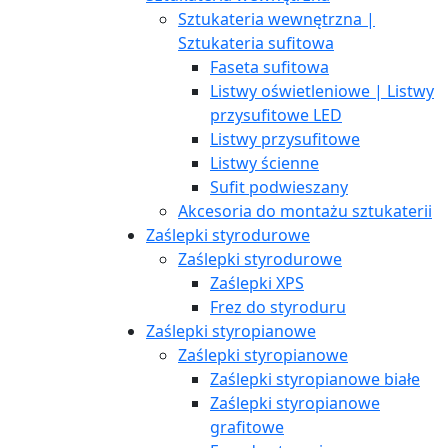
Sztukateria wewnętrzna |
Sztukateria sufitowa
Faseta sufitowa
Listwy oświetleniowe | Listwy
przysufitowe LED
Listwy przysufitowe
Listwy ścienne
Sufit podwieszany
Akcesoria do montażu sztukaterii
Zaślepki styrodurowe
Zaślepki styrodurowe
Zaślepki XPS
Frez do styroduru
Zaślepki styropianowe
Zaślepki styropianowe
Zaślepki styropianowe białe
Zaślepki styropianowe
grafitowe