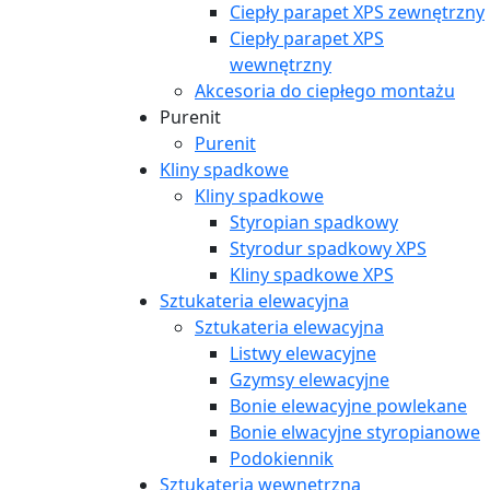
Ciepły parapet XPS zewnętrzny
Ciepły parapet XPS
wewnętrzny
Akcesoria do ciepłego montażu
Purenit
Purenit
Kliny spadkowe
Kliny spadkowe
Styropian spadkowy
Styrodur spadkowy XPS
Kliny spadkowe XPS
Sztukateria elewacyjna
Sztukateria elewacyjna
Listwy elewacyjne
Gzymsy elewacyjne
Bonie elewacyjne powlekane
Bonie elwacyjne styropianowe
Podokiennik
Sztukateria wewnętrzna