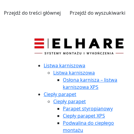
Przejdź do treści głównej
Przejdź do wyszukiwarki
Listwa karniszowa
Listwa karniszowa
Osłona karnisza – listwa
karniszowa XPS
Ciepły parapet
Ciepły parapet
Parapet styropianowy
Ciepły parapet XPS
Podwalina do ciepłego
montażu