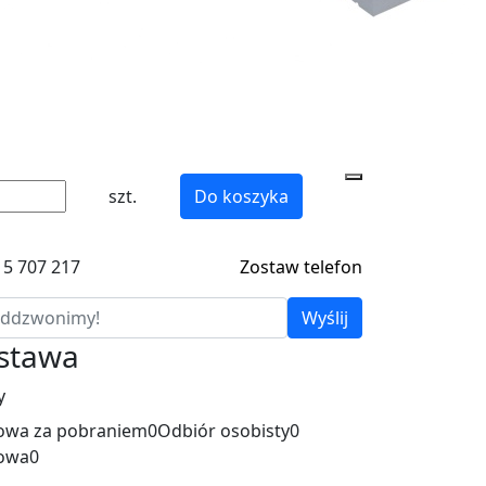
szt.
Do koszyka
15 707 217
Zostaw telefon
Wyślij
ostawa
y
wa za pobraniem
0
Odbiór osobisty
0
owa
0