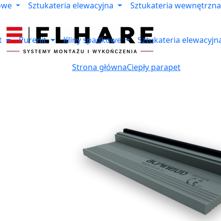
owe
Sztukateria elewacyjna
Sztukateria wewnętrzna
t
Purenit
Kliny spadkowe
Sztukateria elewacyjn
Strona główna
Ciepły parapet