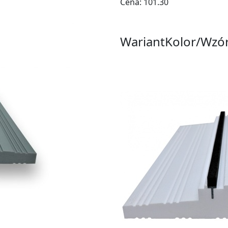
Cena:
101.30
Wariant
Kolor/Wzó