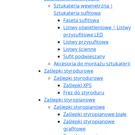
Sztukateria wewnętrzna |
Sztukateria sufitowa
Faseta sufitowa
Listwy oświetleniowe | Listwy
przysufitowe LED
Listwy przysufitowe
Listwy ścienne
Sufit podwieszany
Akcesoria do montażu sztukaterii
Zaślepki styrodurowe
Zaślepki styrodurowe
Zaślepki XPS
Frez do styroduru
Zaślepki styropianowe
Zaślepki styropianowe
Zaślepki styropianowe białe
Zaślepki styropianowe
grafitowe