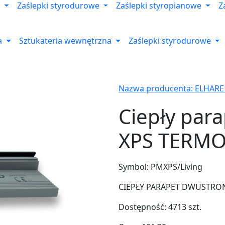
Zaślepki styrodurowe
Zaślepki styropianowe
Z
a
Sztukateria wewnętrzna
Zaślepki styrodurowe
Nazwa producenta: ELHARE
Ciepły par
XPS TERMO
Symbol:
PMXPS/Living
CIEPŁY PARAPET DWUSTRONNY
Dostępność:
4713
szt.