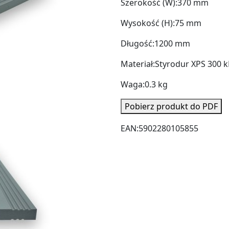
Szerokość (W):
370 mm
Wysokość (H):
75 mm
Długość:
1200 mm
Materiał:
Styrodur XPS 300 
Waga:
0.3 kg
Pobierz produkt do PDF
EAN:
5902280105855