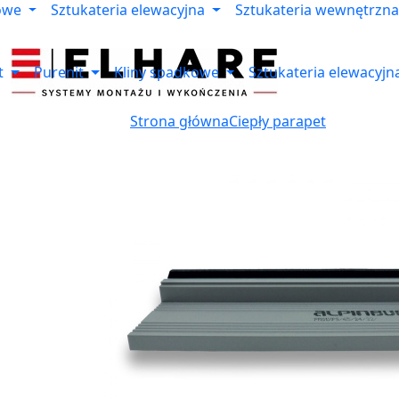
owe
Sztukateria elewacyjna
Sztukateria wewnętrzna
t
Purenit
Kliny spadkowe
Sztukateria elewacyjn
Strona główna
Ciepły parapet