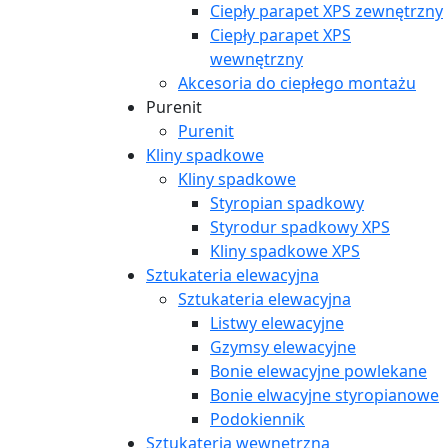
Ciepły parapet XPS zewnętrzny
Ciepły parapet XPS
wewnętrzny
Akcesoria do ciepłego montażu
Purenit
Purenit
Kliny spadkowe
Kliny spadkowe
Styropian spadkowy
Styrodur spadkowy XPS
Kliny spadkowe XPS
Sztukateria elewacyjna
Sztukateria elewacyjna
Listwy elewacyjne
Gzymsy elewacyjne
Bonie elewacyjne powlekane
Bonie elwacyjne styropianowe
Podokiennik
Sztukateria wewnętrzna