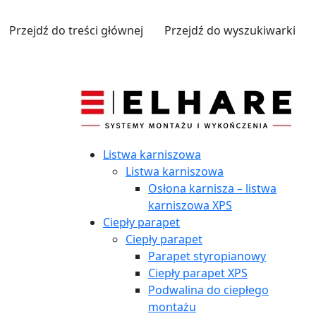
Przejdź do treści głównej
Przejdź do wyszukiwarki
Listwa karniszowa
Listwa karniszowa
Osłona karnisza – listwa
karniszowa XPS
Ciepły parapet
Ciepły parapet
Parapet styropianowy
Ciepły parapet XPS
Podwalina do ciepłego
montażu