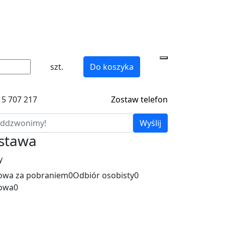
szt.
Do koszyka
15 707 217
Zostaw telefon
Wyślij
ostawa
y
wa za pobraniem
0
Odbiór osobisty
0
owa
0