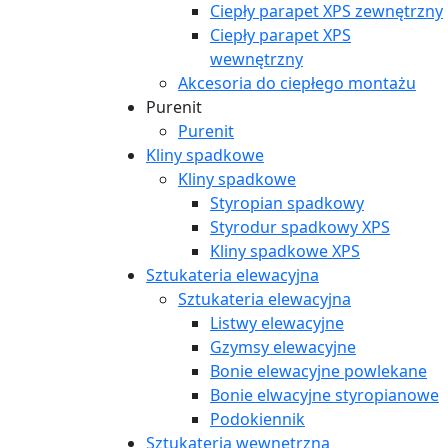
Ciepły parapet XPS zewnętrzny
Ciepły parapet XPS
wewnętrzny
Akcesoria do ciepłego montażu
Purenit
Purenit
Kliny spadkowe
Kliny spadkowe
Styropian spadkowy
Styrodur spadkowy XPS
Kliny spadkowe XPS
Sztukateria elewacyjna
Sztukateria elewacyjna
Listwy elewacyjne
Gzymsy elewacyjne
Bonie elewacyjne powlekane
Bonie elwacyjne styropianowe
Podokiennik
Sztukateria wewnętrzna