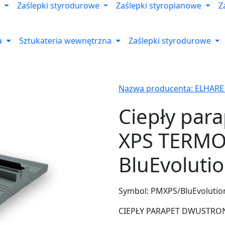
Zaślepki styrodurowe
Zaślepki styropianowe
Z
a
Sztukateria wewnętrzna
Zaślepki styrodurowe
Nazwa producenta: ELHARE
Ciepły par
XPS TERM
BluEvoluti
Symbol:
PMXPS/BluEvolutio
CIEPŁY PARAPET DWUSTRONNY