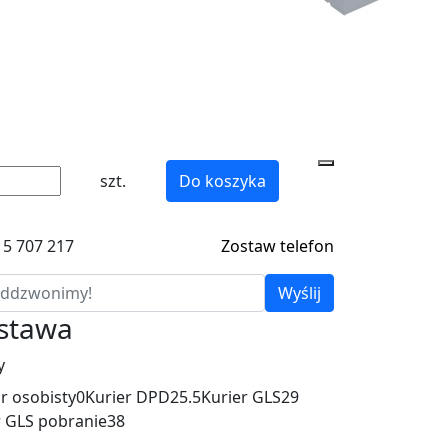
szt.
Do koszyka
15 707 217
Zostaw telefon
Wyślij
ostawa
y
r osobisty
0
Kurier DPD
25.5
Kurier GLS
29
r GLS pobranie
38