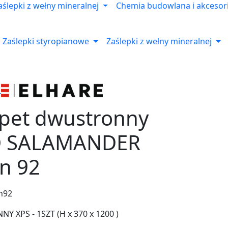
aślepki z wełny mineralnej
Chemia budowlana i akcesor
Zaślepki styropianowe
Zaślepki z wełny mineralnej
apet dwustronny
O SALAMANDER
on 92
n92
 XPS - 1SZT (H x 370 x 1200 )