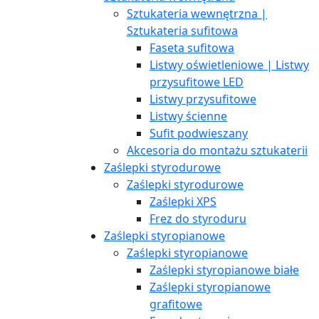
Sztukateria wewnętrzna |
Sztukateria sufitowa
Faseta sufitowa
Listwy oświetleniowe | Listwy
przysufitowe LED
Listwy przysufitowe
Listwy ścienne
Sufit podwieszany
Akcesoria do montażu sztukaterii
Zaślepki styrodurowe
Zaślepki styrodurowe
Zaślepki XPS
Frez do styroduru
Zaślepki styropianowe
Zaślepki styropianowe
Zaślepki styropianowe białe
Zaślepki styropianowe
grafitowe