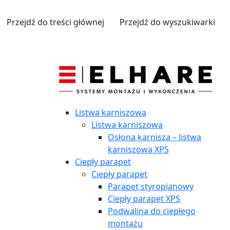
Przejdź do treści głównej
Przejdź do wyszukiwarki
Listwa karniszowa
Listwa karniszowa
Osłona karnisza – listwa
karniszowa XPS
Ciepły parapet
Ciepły parapet
Parapet styropianowy
Ciepły parapet XPS
Podwalina do ciepłego
montażu