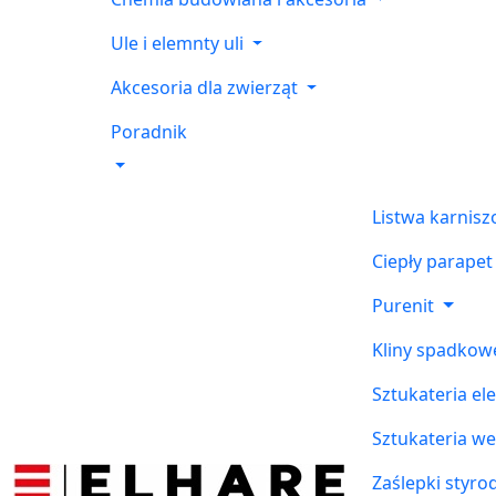
Ule i elemnty uli
Akcesoria dla zwierząt
Poradnik
Listwa karnis
Ciepły parapet
Purenit
Kliny spadkow
Sztukateria el
Sztukateria w
Zaślepki styr