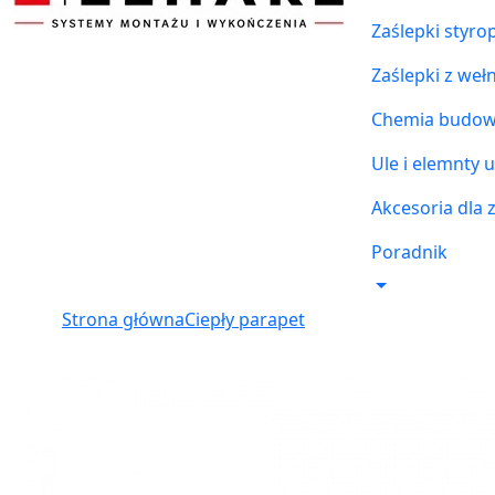
Zaślepki styr
Zaślepki z weł
Chemia budowl
Ule i elemnty u
Akcesoria dla 
Poradnik
Strona główna
Ciepły parapet