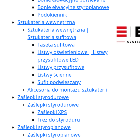
Bonie elwacyjne styropianowe
Podokiennik
Sztukateria wewnętrzna
Sztukateria wewnętrzna |
Sztukateria sufitowa
Faseta sufitowa
Listwy oświetleniowe | Listwy
przysufitowe LED
Listwy przysufitowe
Listwy ścienne
Sufit podwieszany
Akcesoria do montażu sztukaterii
Zaślepki styrodurowe
Zaślepki styrodurowe
Zaślepki XPS
Frez do styroduru
Zaślepki styropianowe
Zaślepki styropianowe