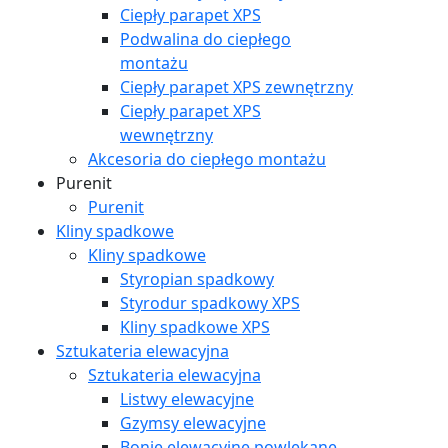
Ciepły parapet XPS
Podwalina do ciepłego
montażu
Ciepły parapet XPS zewnętrzny
Ciepły parapet XPS
wewnętrzny
Akcesoria do ciepłego montażu
Purenit
Purenit
Kliny spadkowe
Kliny spadkowe
Styropian spadkowy
Styrodur spadkowy XPS
Kliny spadkowe XPS
Sztukateria elewacyjna
Sztukateria elewacyjna
Listwy elewacyjne
Gzymsy elewacyjne
Bonie elewacyjne powlekane