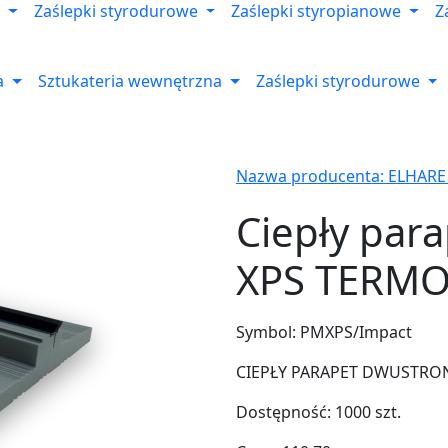
Zaślepki styrodurowe
Zaślepki styropianowe
Z
a
Sztukateria wewnętrzna
Zaślepki styrodurowe
Nazwa producenta: ELHARE
Ciepły par
XPS TERMO
Symbol:
PMXPS/Impact
CIEPŁY PARAPET DWUSTRONNY
Dostępność:
1000
szt.