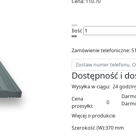
Cena:
110.70
Ilość
Zamówienie telefoniczne: 5
Dostępność i d
Wysyłka w ciągu:
24 godzin
Darmo
Cena
0
Darm
przesyłki:
Więcej o produkcie
Szerokość (W):
370 mm