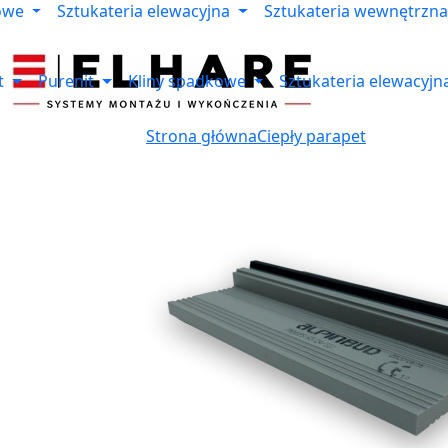
owe
Sztukateria elewacyjna
Sztukateria wewnętrzna
t
Purenit
Kliny spadkowe
Sztukateria elewacyjn
Strona główna
Ciepły parapet