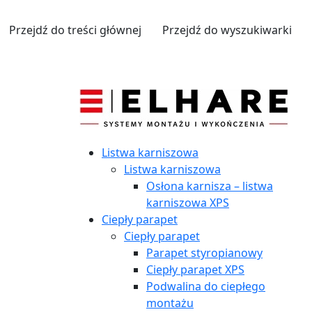
Przejdź do treści głównej
Przejdź do wyszukiwarki
Listwa karniszowa
Listwa karniszowa
Osłona karnisza – listwa
karniszowa XPS
Ciepły parapet
Ciepły parapet
Parapet styropianowy
Ciepły parapet XPS
Podwalina do ciepłego
montażu