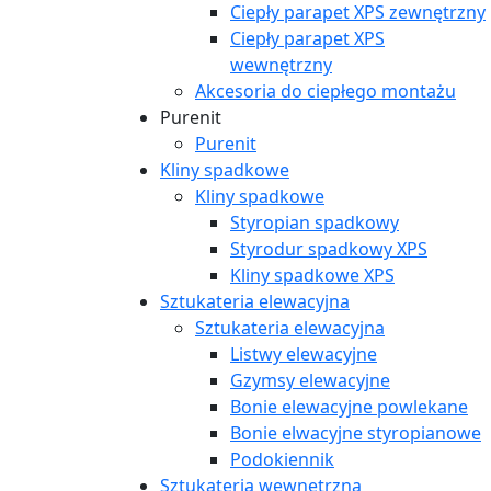
Ciepły parapet XPS zewnętrzny
Ciepły parapet XPS
wewnętrzny
Akcesoria do ciepłego montażu
Purenit
Purenit
Kliny spadkowe
Kliny spadkowe
Styropian spadkowy
Styrodur spadkowy XPS
Kliny spadkowe XPS
Sztukateria elewacyjna
Sztukateria elewacyjna
Listwy elewacyjne
Gzymsy elewacyjne
Bonie elewacyjne powlekane
Bonie elwacyjne styropianowe
Podokiennik
Sztukateria wewnętrzna