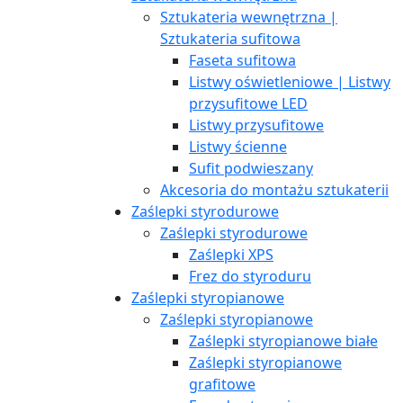
Sztukateria wewnętrzna |
Sztukateria sufitowa
Faseta sufitowa
Listwy oświetleniowe | Listwy
przysufitowe LED
Listwy przysufitowe
Listwy ścienne
Sufit podwieszany
Akcesoria do montażu sztukaterii
Zaślepki styrodurowe
Zaślepki styrodurowe
Zaślepki XPS
Frez do styroduru
Zaślepki styropianowe
Zaślepki styropianowe
Zaślepki styropianowe białe
Zaślepki styropianowe
grafitowe