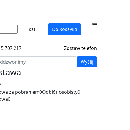
szt.
Do koszyka
15 707 217
Zostaw telefon
Wyślij
ostawa
y
wa za pobraniem
0
Odbiór osobisty
0
owa
0