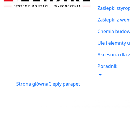
Zaślepki styr
Zaślepki z weł
Chemia budowl
Ule i elemnty u
Akcesoria dla 
Poradnik
Strona główna
Ciepły parapet