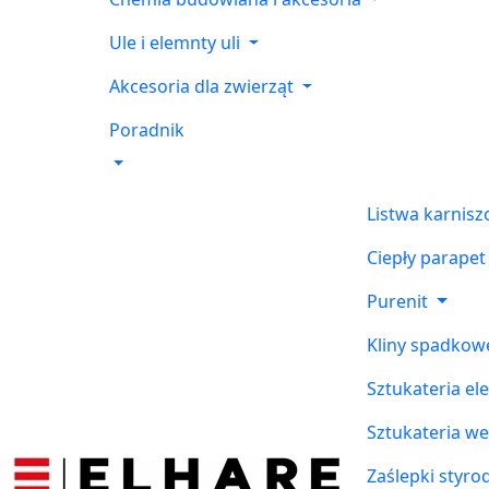
Ule i elemnty uli
Akcesoria dla zwierząt
Poradnik
Listwa karnis
Ciepły parapet
Purenit
Kliny spadkow
Sztukateria el
Sztukateria w
Zaślepki styr