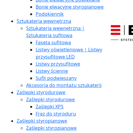
Bonie elwacyjne styropianowe
Podokiennik
Sztukateria wewnętrzna
Sztukateria wewnętrzna |
Sztukateria sufitowa
Faseta sufitowa
Listwy oświetleniowe | Listwy
przysufitowe LED
Listwy przysufitowe
Listwy ścienne
Sufit podwieszany
Akcesoria do montażu sztukaterii
Zaślepki styrodurowe
Zaślepki styrodurowe
Zaślepki XPS
Frez do styroduru
Zaślepki styropianowe
Zaślepki styropianowe