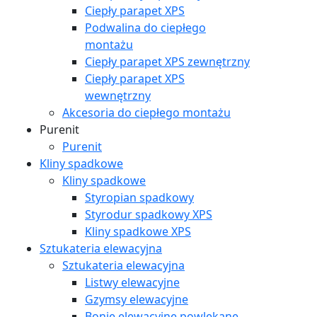
Ciepły parapet XPS
Podwalina do ciepłego
montażu
Ciepły parapet XPS zewnętrzny
Ciepły parapet XPS
wewnętrzny
Akcesoria do ciepłego montażu
Purenit
Purenit
Kliny spadkowe
Kliny spadkowe
Styropian spadkowy
Styrodur spadkowy XPS
Kliny spadkowe XPS
Sztukateria elewacyjna
Sztukateria elewacyjna
Listwy elewacyjne
Gzymsy elewacyjne
Bonie elewacyjne powlekane