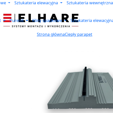
owe
Sztukateria elewacyjna
Sztukateria wewnętrzna
t
Purenit
Kliny spadkowe
Sztukateria elewacyjn
Strona główna
Ciepły parapet