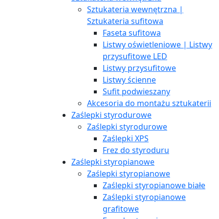
Sztukateria wewnętrzna |
Sztukateria sufitowa
Faseta sufitowa
Listwy oświetleniowe | Listwy
przysufitowe LED
Listwy przysufitowe
Listwy ścienne
Sufit podwieszany
Akcesoria do montażu sztukaterii
Zaślepki styrodurowe
Zaślepki styrodurowe
Zaślepki XPS
Frez do styroduru
Zaślepki styropianowe
Zaślepki styropianowe
Zaślepki styropianowe białe
Zaślepki styropianowe
grafitowe