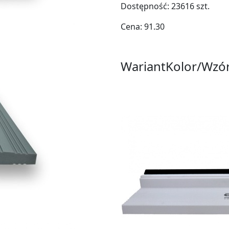
Dostępność:
23616
szt.
Cena:
91.30
Wariant
Kolor/Wzó