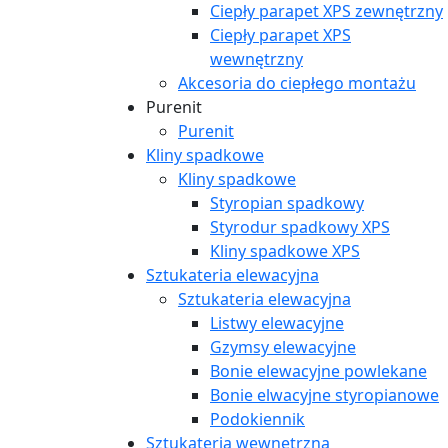
Ciepły parapet XPS zewnętrzny
Ciepły parapet XPS
wewnętrzny
Akcesoria do ciepłego montażu
Purenit
Purenit
Kliny spadkowe
Kliny spadkowe
Styropian spadkowy
Styrodur spadkowy XPS
Kliny spadkowe XPS
Sztukateria elewacyjna
Sztukateria elewacyjna
Listwy elewacyjne
Gzymsy elewacyjne
Bonie elewacyjne powlekane
Bonie elwacyjne styropianowe
Podokiennik
Sztukateria wewnętrzna