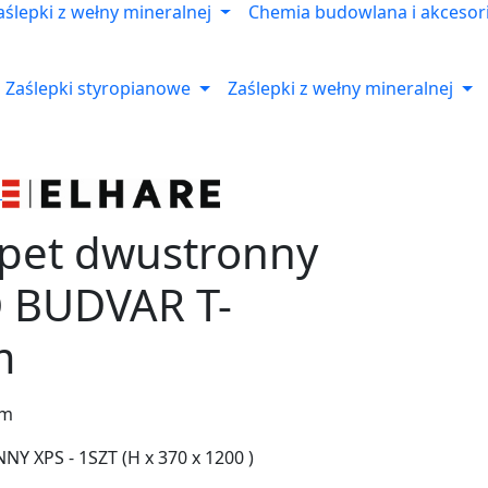
aślepki z wełny mineralnej
Chemia budowlana i akcesor
Zaślepki styropianowe
Zaślepki z wełny mineralnej
apet dwustronny
 BUDVAR T-
m
im
 XPS - 1SZT (H x 370 x 1200 )