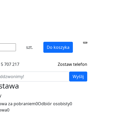
szt.
Do koszyka
15 707 217
Zostaw telefon
Wyślij
ostawa
y
wa za pobraniem
0
Odbiór osobisty
0
owa
0