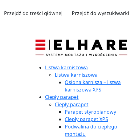
Przejdź do treści głównej
Przejdź do wyszukiwarki
Listwa karniszowa
Listwa karniszowa
Osłona karnisza – listwa
karniszowa XPS
Ciepły parapet
Ciepły parapet
Parapet styropianowy
Ciepły parapet XPS
Podwalina do ciepłego
montażu