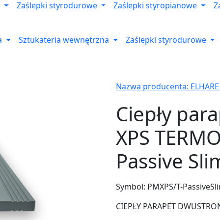
Zaślepki styrodurowe
Zaślepki styropianowe
Z
a
Sztukateria wewnętrzna
Zaślepki styrodurowe
Nazwa producenta: ELHARE
Ciepły par
XPS TERMO
Passive Sli
Symbol:
PMXPS/T-PassiveSl
CIEPŁY PARAPET DWUSTRONNY