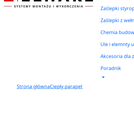
Zaślepki styr
Zaślepki z weł
Chemia budowl
Ule i elemnty u
Akcesoria dla 
Poradnik
Strona główna
Ciepły parapet