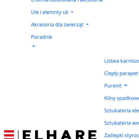
Ule i elemnty uli
Akcesoria dla zwierząt
Poradnik
Listwa karnis
Ciepły parapet
Purenit
Kliny spadkow
Sztukateria el
Sztukateria w
Zaślepki styr