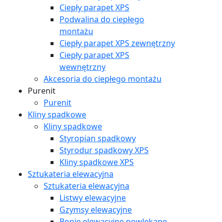
Ciepły parapet XPS
Podwalina do ciepłego
montażu
Ciepły parapet XPS zewnętrzny
Ciepły parapet XPS
wewnętrzny
Akcesoria do ciepłego montażu
Purenit
Purenit
Kliny spadkowe
Kliny spadkowe
Styropian spadkowy
Styrodur spadkowy XPS
Kliny spadkowe XPS
Sztukateria elewacyjna
Sztukateria elewacyjna
Listwy elewacyjne
Gzymsy elewacyjne
Bonie elewacyjne powlekane