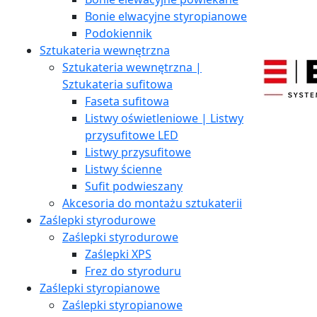
Bonie elwacyjne styropianowe
Podokiennik
Sztukateria wewnętrzna
Sztukateria wewnętrzna |
Sztukateria sufitowa
Faseta sufitowa
Listwy oświetleniowe | Listwy
przysufitowe LED
Listwy przysufitowe
Listwy ścienne
Sufit podwieszany
Akcesoria do montażu sztukaterii
Zaślepki styrodurowe
Zaślepki styrodurowe
Zaślepki XPS
Frez do styroduru
Zaślepki styropianowe
Zaślepki styropianowe