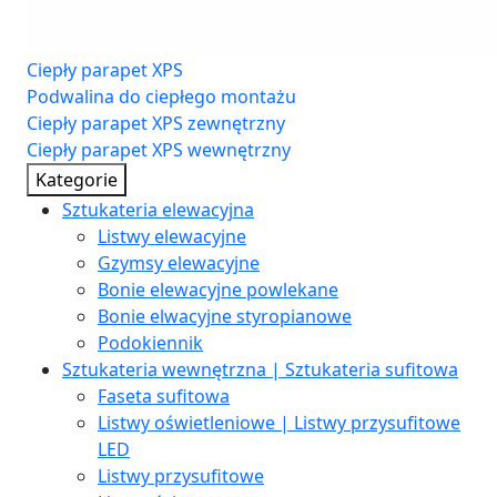
Ciepły parapet XPS
Podwalina do ciepłego montażu
Ciepły parapet XPS zewnętrzny
Ciepły parapet XPS wewnętrzny
Kategorie
Sztukateria elewacyjna
Listwy elewacyjne
Gzymsy elewacyjne
Bonie elewacyjne powlekane
Bonie elwacyjne styropianowe
Podokiennik
Sztukateria wewnętrzna | Sztukateria sufitowa
Faseta sufitowa
Listwy oświetleniowe | Listwy przysufitowe
LED
Listwy przysufitowe