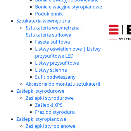
Bonie elwacyjne styropianowe
Podokiennik
Sztukateria wewnętrzna
Sztukateria wewnętrzna |
Sztukateria sufitowa
Faseta sufitowa
Listwy oświetleniowe | Listwy
przysufitowe LED
Listwy przysufitowe
Listwy ścienne
Sufit podwieszany
Akcesoria do montażu sztukaterii
Zaślepki styrodurowe
Zaślepki styrodurowe
Zaślepki XPS
Frez do styroduru
Zaślepki styropianowe
Zaślepki styropianowe