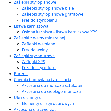
Zaślepki styropianowe
Zaślepki styropianowe białe
Zaślepki styropianowe grafitowe
Frez do styropianu
Listwa karniszowa
Osłona karnisza – listwa karniszowa XPS
Zaślepki z wełny mineralnej
Zaślepki wełniane
Frez do wełny
Zaślepki styrodurowe
Zaślepki XPS
Frez do styroduru
Purenit
Chemia budowlana i akcesoria
Akcesoria do montażu sztukaterii
Akcesoria do ciepłego montażu
Ule i elemnty uli
Elementy uli styrodurowych
Akcesoria dla zwierząt