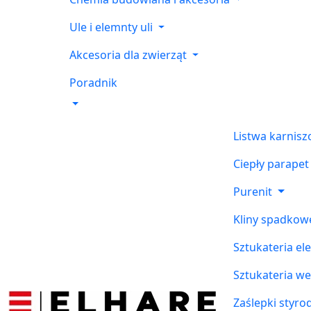
Ule i elemnty uli
Akcesoria dla zwierząt
Poradnik
Listwa karnis
Ciepły parapet
Purenit
Kliny spadkow
Sztukateria el
Sztukateria w
Zaślepki styr