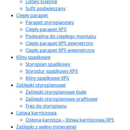
Listwy ścienne
Sufit podwieszany
Ciepły parapet
Parapet styropianowy
Ciepły parapet XPS
Podwalina do ciepłego montażu
Ciepły parapet XPS zewnętrzny
Ciepły parapet XPS wewnętrzny
Kliny spadkowe
Styropian spadkowy
Styrodur spadkowy XPS
Kliny spadkowe XPS
Zaślepki styropianowe
Zaślepki styropianowe białe
Zaślepki styropianowe grafitowe
Frez do styropianu
Listwa karniszowa
Osłona karnisza – listwa karniszowa XPS
Zaślepki z wełny mineralnej