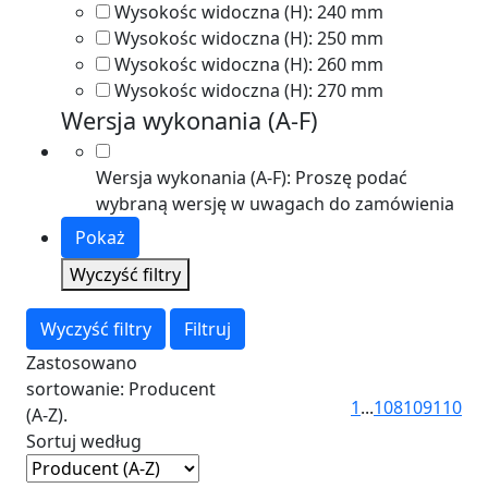
Wysokośc widoczna (H):
240 mm
Wysokośc widoczna (H):
250 mm
Wysokośc widoczna (H):
260 mm
Wysokośc widoczna (H):
270 mm
Wersja wykonania (A-F)
Wersja wykonania (A-F):
Proszę podać
wybraną wersję w uwagach do zamówienia
Pokaż
Wyczyść filtry
Wyczyść filtry
Filtruj
Zastosowano
sortowanie: Producent
1
...
108
109
110
(A-Z).
Sortuj według