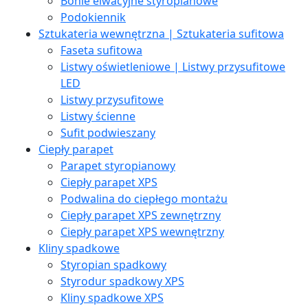
Bonie elwacyjne styropianowe
Podokiennik
Sztukateria wewnętrzna | Sztukateria sufitowa
Faseta sufitowa
Listwy oświetleniowe | Listwy przysufitowe
LED
Listwy przysufitowe
Listwy ścienne
Sufit podwieszany
Ciepły parapet
Parapet styropianowy
Ciepły parapet XPS
Podwalina do ciepłego montażu
Ciepły parapet XPS zewnętrzny
Ciepły parapet XPS wewnętrzny
Kliny spadkowe
Styropian spadkowy
Styrodur spadkowy XPS
Kliny spadkowe XPS