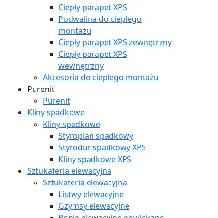
Ciepły parapet XPS
Podwalina do ciepłego
montażu
Ciepły parapet XPS zewnętrzny
Ciepły parapet XPS
wewnętrzny
Akcesoria do ciepłego montażu
Purenit
Purenit
Kliny spadkowe
Kliny spadkowe
Styropian spadkowy
Styrodur spadkowy XPS
Kliny spadkowe XPS
Sztukateria elewacyjna
Sztukateria elewacyjna
Listwy elewacyjne
Gzymsy elewacyjne
Bonie elewacyjne powlekane