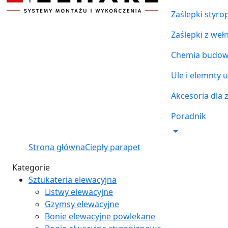
Zaślepki styr
Zaślepki z weł
Chemia budowl
Ule i elemnty u
Akcesoria dla 
Poradnik
Strona główna
Ciepły parapet
Kategorie
Sztukateria elewacyjna
Listwy elewacyjne
Gzymsy elewacyjne
Bonie elewacyjne powlekane