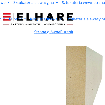
owe
Sztukateria elewacyjna
Sztukateria wewnętrzna
t
Purenit
Kliny spadkowe
Sztukateria elewacyjn
Strona główna
Purenit