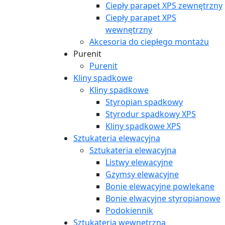
Ciepły parapet XPS zewnętrzny
Ciepły parapet XPS
wewnętrzny
Akcesoria do ciepłego montażu
Purenit
Purenit
Kliny spadkowe
Kliny spadkowe
Styropian spadkowy
Styrodur spadkowy XPS
Kliny spadkowe XPS
Sztukateria elewacyjna
Sztukateria elewacyjna
Listwy elewacyjne
Gzymsy elewacyjne
Bonie elewacyjne powlekane
Bonie elwacyjne styropianowe
Podokiennik
Sztukateria wewnętrzna