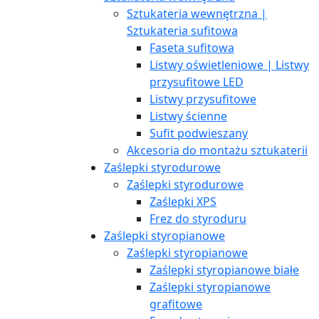
Sztukateria wewnętrzna |
Sztukateria sufitowa
Faseta sufitowa
Listwy oświetleniowe | Listwy
przysufitowe LED
Listwy przysufitowe
Listwy ścienne
Sufit podwieszany
Akcesoria do montażu sztukaterii
Zaślepki styrodurowe
Zaślepki styrodurowe
Zaślepki XPS
Frez do styroduru
Zaślepki styropianowe
Zaślepki styropianowe
Zaślepki styropianowe białe
Zaślepki styropianowe
grafitowe