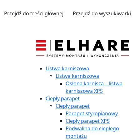
Przejdź do treści głównej
Przejdź do wyszukiwarki
Listwa karniszowa
Listwa karniszowa
Osłona karnisza – listwa
karniszowa XPS
Ciepły parapet
Ciepły parapet
Parapet styropianowy
Ciepły parapet XPS
Podwalina do ciepłego
montażu