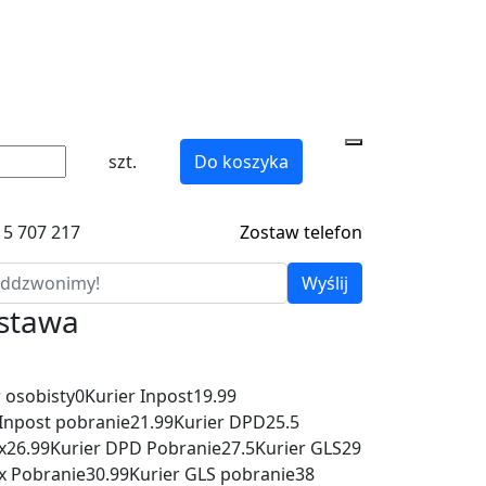
szt.
Do koszyka
15 707 217
Zostaw telefon
Wyślij
ostawa
 osobisty
0
Kurier Inpost
19.99
 Inpost pobranie
21.99
Kurier DPD
25.5
x
26.99
Kurier DPD Pobranie
27.5
Kurier GLS
29
x Pobranie
30.99
Kurier GLS pobranie
38