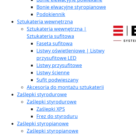
Bonie elwacyjne styropianowe
Podokiennik
Sztukateria wewnętrzna
Sztukateria wewnętrzna |
Sztukateria sufitowa
Faseta sufitowa
Listwy oświetleniowe | Listwy
przysufitowe LED
Listwy przysufitowe
Listwy ścienne
Sufit podwieszany
Akcesoria do montażu sztukaterii
Zaślepki styrodurowe
Zaślepki styrodurowe
Zaślepki XPS
Frez do styroduru
Zaślepki styropianowe
Zaślepki styropianowe