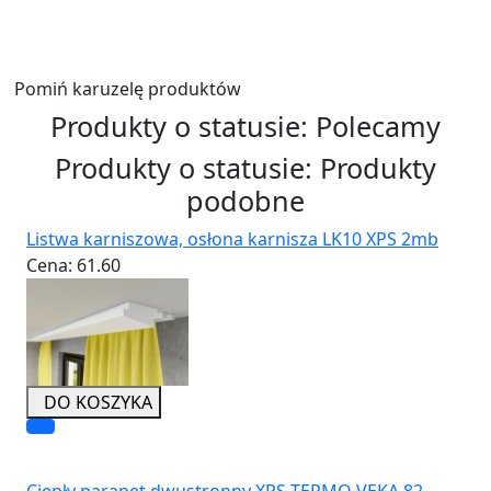
Wyślij
Pomiń karuzelę produktów
Produkty o statusie:
Polecamy
Produkty o statusie:
Produkty
podobne
Listwa karniszowa, osłona karnisza LK10 XPS 2mb
Cena:
61.60
DO KOSZYKA
Ciepły parapet dwustronny XPS TERMO VEKA 82