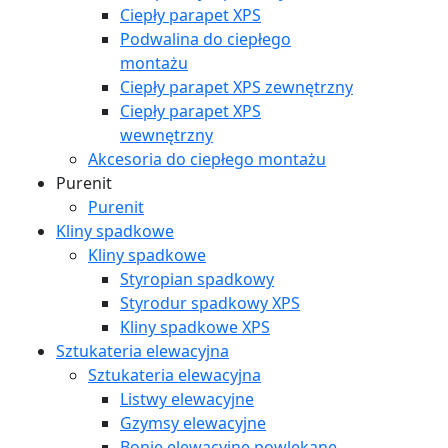
Ciepły parapet XPS
Podwalina do ciepłego
montażu
Ciepły parapet XPS zewnętrzny
Ciepły parapet XPS
wewnętrzny
Akcesoria do ciepłego montażu
Purenit
Purenit
Kliny spadkowe
Kliny spadkowe
Styropian spadkowy
Styrodur spadkowy XPS
Kliny spadkowe XPS
Sztukateria elewacyjna
Sztukateria elewacyjna
Listwy elewacyjne
Gzymsy elewacyjne
Bonie elewacyjne powlekane