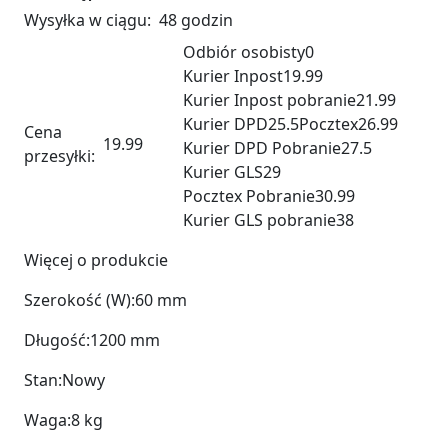
Wysyłka w ciągu:
48 godzin
Odbiór osobisty
0
Kurier Inpost
19.99
Kurier Inpost pobranie
21.99
Kurier DPD
25.5
Pocztex
26.99
Cena
19.99
Kurier DPD Pobranie
27.5
przesyłki:
Kurier GLS
29
Pocztex Pobranie
30.99
Kurier GLS pobranie
38
Więcej o produkcie
Szerokość (W):
60 mm
Długość:
1200 mm
Stan:
Nowy
Waga:
8 kg