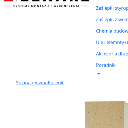
Zaślepki styr
Zaślepki z weł
Chemia budowl
Ule i elemnty u
Akcesoria dla 
Poradnik
Strona główna
Purenit