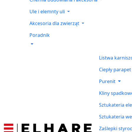
Ule i elemnty uli
Akcesoria dla zwierząt
Poradnik
Listwa karnis
Ciepły parapet
Purenit
Kliny spadkow
Sztukateria el
Sztukateria w
Zaślepki styr