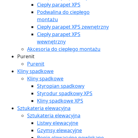
Ciepły parapet XPS
Podwalina do ciepłego
montażu
Ciepły parapet XPS zewnętrzny
Ciepły parapet XPS
wewnętrzny
Akcesoria do ciepłego montażu
Purenit
Purenit
Kliny spadkowe
Kliny spadkowe
Styropian spadkowy
Styrodur spadkowy XPS
Kliny spadkowe XPS
Sztukateria elewacyjna
Sztukateria elewacyjna
Listwy elewacyjne
Gzymsy elewacyjne
Bonie elewacyjne powlekane