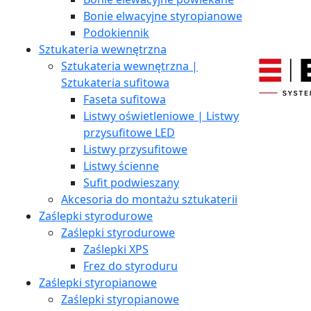
Bonie elwacyjne styropianowe
Podokiennik
Sztukateria wewnętrzna
Sztukateria wewnętrzna |
Sztukateria sufitowa
Faseta sufitowa
Listwy oświetleniowe | Listwy
przysufitowe LED
Listwy przysufitowe
Listwy ścienne
Sufit podwieszany
Akcesoria do montażu sztukaterii
Zaślepki styrodurowe
Zaślepki styrodurowe
Zaślepki XPS
Frez do styroduru
Zaślepki styropianowe
Zaślepki styropianowe