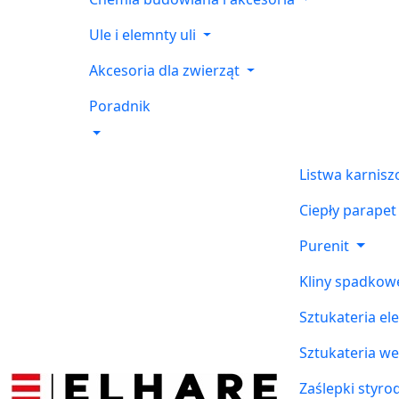
Ule i elemnty uli
Akcesoria dla zwierząt
Poradnik
Listwa karnis
Ciepły parapet
Purenit
Kliny spadkow
Sztukateria el
Sztukateria w
Zaślepki styr