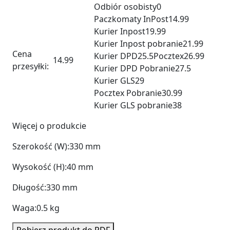
Odbiór osobisty
0
Paczkomaty InPost
14.99
Kurier Inpost
19.99
Kurier Inpost pobranie
21.99
Cena
Kurier DPD
25.5
Pocztex
26.99
14.99
przesyłki:
Kurier DPD Pobranie
27.5
Kurier GLS
29
Pocztex Pobranie
30.99
Kurier GLS pobranie
38
Więcej o produkcie
Szerokość (W):
330 mm
Wysokość (H):
40 mm
Długość:
330 mm
Waga:
0.5 kg
Pobierz produkt do PDF